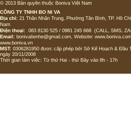
© 2013 Bản quyền thuộc Boniva Việt Nam
CÔNG TY TNHH BO NI VA
ICED CHOCO MOKA LY
LỚN (CÓ TRÂN CHÂU
Địa chỉ:
21 Thân Nhân Trung, Phường Tân Bình, TP. Hồ Chí
HOẶC KHÔNG)
Nam
Điện thoại:
083 8130 525 / 0981 245 668 (CALL, SMS, Z
ICED CHOCO MOKA LY
Email:
bonivalienhe@gmail.com, Website: www.boniva.com
VỪA (CÓ TRÂN CHÂU
www.boniva.vn
HOẶC KHÔNG)
MST:
0306281950 được cấp phép bởi Sở Kế Hoạch & Đầu
ngày 20/11/2008
ICED CHOCO LY LỚN
Thời gian làm việc: Từ thứ Hai - thứ Bảy vào 8h - 17h
(CÓ TRÂN CHÂU HOẶC
KHÔNG)
ICED CHOCO LY VỬA
(CÓ TRÂN CHÂU HOẶC
KHÔNG)
Bánh Tart Choco caramel
Bánh Tart Choco
cappuchino