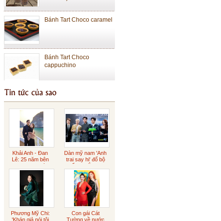
Bánh Tart Choco caramel
Bánh Tart Choco
cappuchino
Bánh Tart Choco truyền
thống
Bánh Cheese Tart Lớn
Khải Anh - Đan
Dàn mỹ nam 'Anh
Lê: 25 năm bên
trai say hi' đổ bộ
Bánh Cheese Tart Nhỏ
nhau ngọt ngào
buổi ra mắt phim
Sôcôla Gianduja
Phương Mỹ Chi:
Con gái Cát
'Khán giả nói tôi
Tường về nước