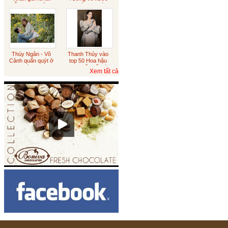
diễn sượng cũng
xin việc sau tám
đúng
năm du học
Sôcôla rắc vàng
Australia
Thúy Ngân - Võ
Thanh Thủy vào
Sôcôla vỏ cam
Cảnh quấn quýt ở
top 50 Hoa hậu
Đà Lạt
đẹp nhất thế giới
Xem tất cả
Tết trung thu
Sôcôla Theo Yêu Cầu
Khách Hàng
Theo Yêu Cầu
Hạt sen