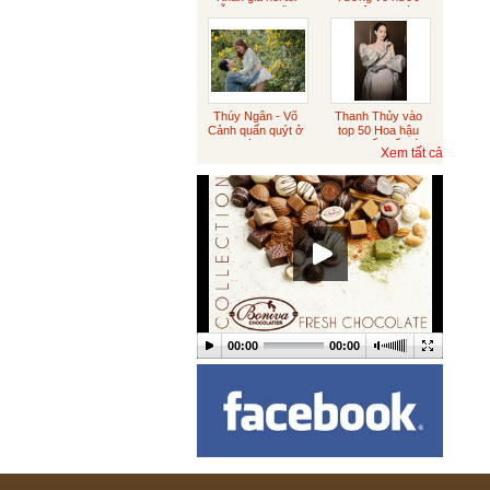
diễn sượng cũng
xin việc sau tám
Sôcôla rắc vàng
đúng
năm du học
Australia
Sôcôla vỏ cam
Thúy Ngân - Võ
Thanh Thủy vào
Cảnh quấn quýt ở
top 50 Hoa hậu
Đà Lạt
đẹp nhất thế giới
Xem tất cả
Tết trung thu
Sôcôla Theo Yêu Cầu
Khách Hàng
Theo Yêu Cầu
00:00
00:00
Hạt sen