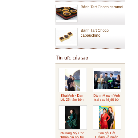
Bánh Tart Choco caramel
Bánh Tart Choco
cappuchino
Bánh Tart Choco truyền
thống
Bánh Cheese Tart Lớn
Bánh Cheese Tart Nhỏ
Khải Anh - Đan
Dàn mỹ nam 'Anh
Lê: 25 năm bên
trai say hi' đổ bộ
nhau ngọt ngào
buổi ra mắt phim
Sôcôla Gianduja
Phương Mỹ Chi:
Con gái Cát
'Khán giả nói tôi
Tường về nước