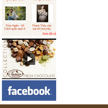
diễn sượng cũng
xin việc sau tám
đúng
năm du học
Sôcôla rắc vàng
Australia
Thúy Ngân - Võ
Thanh Thủy vào
Sôcôla vỏ cam
Cảnh quấn quýt ở
top 50 Hoa hậu
Đà Lạt
đẹp nhất thế giới
Xem tất cả
Tết trung thu
Sôcôla Theo Yêu Cầu
Khách Hàng
Theo Yêu Cầu
Hạt sen