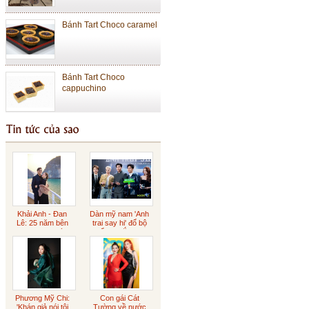
Bánh Tart Choco caramel
Bánh Tart Choco
cappuchino
Bánh Tart Choco truyền
thống
Bánh Cheese Tart Lớn
Khải Anh - Đan
Dàn mỹ nam 'Anh
Lê: 25 năm bên
trai say hi' đổ bộ
Bánh Cheese Tart Nhỏ
nhau ngọt ngào
buổi ra mắt phim
Sôcôla Gianduja
Phương Mỹ Chi:
Con gái Cát
'Khán giả nói tôi
Tường về nước