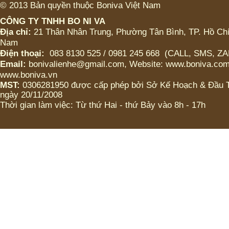
© 2013 Bản quyền thuộc Boniva Việt Nam
CÔNG TY TNHH BO NI VA
ICED CHOCO MOKA LY
LỚN (CÓ TRÂN CHÂU
Địa chỉ:
21 Thân Nhân Trung, Phường Tân Bình, TP. Hồ Chí
HOẶC KHÔNG)
Nam
Điện thoại:
083 8130 525 / 0981 245 668 (CALL, SMS, Z
ICED CHOCO MOKA LY
Email:
bonivalienhe@gmail.com, Website: www.boniva.com
VỪA (CÓ TRÂN CHÂU
www.boniva.vn
HOẶC KHÔNG)
MST:
0306281950 được cấp phép bởi Sở Kế Hoạch & Đầu
ngày 20/11/2008
ICED CHOCO LY LỚN
Thời gian làm việc: Từ thứ Hai - thứ Bảy vào 8h - 17h
(CÓ TRÂN CHÂU HOẶC
KHÔNG)
ICED CHOCO LY VỬA
(CÓ TRÂN CHÂU HOẶC
KHÔNG)
Bánh Tart Choco caramel
Bánh Tart Choco
cappuchino