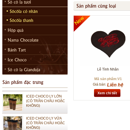
ICED CHOCO MOKA LY
LỚN (CÓ TRÂN CHÂU
HOẶC KHÔNG)
Lễ Tình Nhân
ICED CHOCO MOKA LY
VỪA (CÓ TRÂN CHÂU
Mã sản phẩm:V1
HOẶC KHÔNG)
Giá bán:
Liên hệ
ICED CHOCO LY LỚN
Xem chi tiết
(CÓ TRÂN CHÂU HOẶC
KHÔNG)
ICED CHOCO LY VỬA
(CÓ TRÂN CHÂU HOẶC
KHÔNG)