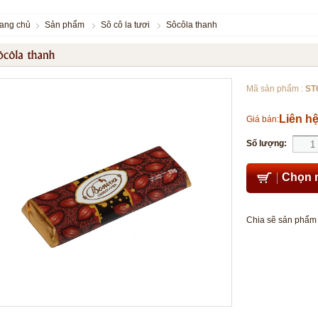
rang chủ
Sản phẩm
Sô cô la tươi
Sôcôla thanh
Mã sản phẩm :
ST
Liên h
Giá bán:
Số lượng:
Chọn 
Chia sẽ sản phẩm 