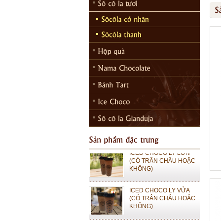
ICED CHOCO MOKA LY
LỚN (CÓ TRÂN CHÂU
HOẶC KHÔNG)
ICED CHOCO MOKA LY
VỪA (CÓ TRÂN CHÂU
HOẶC KHÔNG)
ICED CHOCO LY LỚN
(CÓ TRÂN CHÂU HOẶC
KHÔNG)
ICED CHOCO LY VỬA
(CÓ TRÂN CHÂU HOẶC
KHÔNG)
Bánh Tart Choco caramel