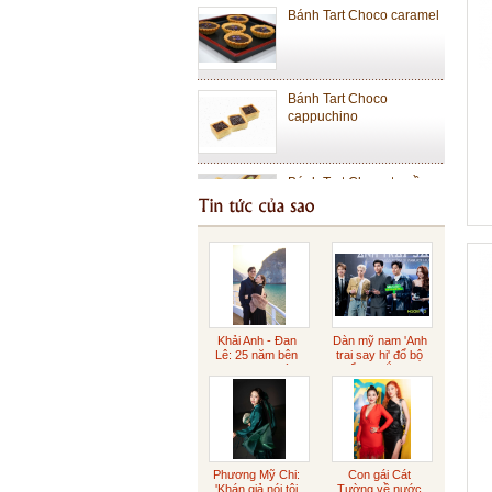
Bánh Tart Choco
cappuchino
Bánh Tart Choco truyền
thống
Bánh Cheese Tart Lớn
Bánh Cheese Tart Nhỏ
Khải Anh - Đan
Dàn mỹ nam 'Anh
Lê: 25 năm bên
trai say hi' đổ bộ
nhau ngọt ngào
buổi ra mắt phim
Sôcôla Gianduja
Phương Mỹ Chi:
Con gái Cát
'Khán giả nói tôi
Tường về nước