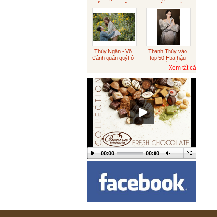
Sôcôla rắc vàng
diễn sượng cũng
xin việc sau tám
đúng
năm du học
Australia
Sôcôla vỏ cam
Thúy Ngân - Võ
Thanh Thủy vào
Cảnh quấn quýt ở
top 50 Hoa hậu
Đà Lạt
đẹp nhất thế giới
Xem tất cả
Tết trung thu
Sôcôla Theo Yêu Cầu
Khách Hàng
Theo Yêu Cầu
00:00
00:00
Hạt sen