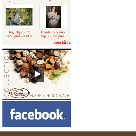
diễn sượng cũng
xin việc sau tám
đúng
năm du học
Australia
Sôcôla vỏ cam
Thúy Ngân - Võ
Thanh Thủy vào
Cảnh quấn quýt ở
top 50 Hoa hậu
Đà Lạt
Tết trung thu
đẹp nhất thế giới
Xem tất cả
Sôcôla Theo Yêu Cầu
Khách Hàng
Theo Yêu Cầu
Hạt sen
ICED CHOCO MOKA LY