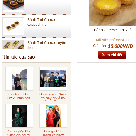
Bánh Tart Choco
cappuchino
Bánh Cheese Tart Nhỏ
Bánh Tart Choco truyền
Mã sản phẩm:BCT1
thống
Giá bán:
18.000VNĐ
Xem chi tiết
Bánh Cheese Tart Lớn
Bánh Cheese Tart Nhỏ
Khải Anh - Đan
Dàn mỹ nam 'Anh
Lê: 25 năm bên
trai say hi' đổ bộ
nhau ngọt ngào
buổi ra mắt phim
Sôcôla Gianduja
Sôcôla rắc vàng
Phương Mỹ Chi:
Con gái Cát
'Khán giả nói tôi
Tường về nước