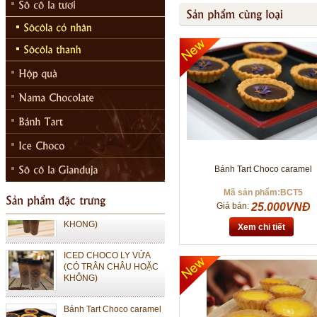
ICED CHOCO MOKA LY
LỚN (CÓ TRÂN CHÂU
HOẶC KHÔNG)
ICED CHOCO MOKA LY
VỪA (CÓ TRÂN CHÂU
HOẶC KHÔNG)
Bánh Tart Choco caramel
ICED CHOCO LY LỚN
Mã sản phẩm:BCT5
(CÓ TRÂN CHÂU HOẶC
Giá bán:
25.000VNĐ
KHÔNG)
Xem chi tiết
ICED CHOCO LY VỬA
(CÓ TRÂN CHÂU HOẶC
KHÔNG)
Bánh Tart Choco caramel