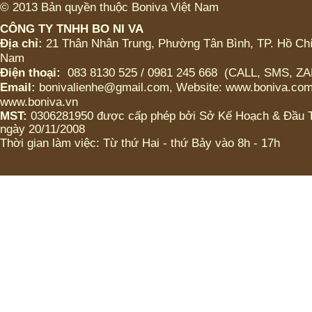
LỚN (CÓ TRÂN CHÂU
© 2013 Bản quyền thuộc Boniva Việt Nam
HOẶC KHÔNG)
CÔNG TY TNHH BO NI VA
Địa chỉ:
21 Thân Nhân Trung, Phường Tân Bình, TP. Hồ Chí
ICED CHOCO MOKA LY
Nam
VỪA (CÓ TRÂN CHÂU
HOẶC KHÔNG)
Điện thoại:
083 8130 525 / 0981 245 668 (CALL, SMS, Z
Email:
bonivalienhe@gmail.com, Website: www.boniva.com
ICED CHOCO LY LỚN
www.boniva.vn
(CÓ TRÂN CHÂU HOẶC
MST:
0306281950 được cấp phép bởi Sở Kế Hoạch & Đầu
KHÔNG)
ngày 20/11/2008
Thời gian làm việc: Từ thứ Hai - thứ Bảy vào 8h - 17h
ICED CHOCO LY VỬA
(CÓ TRÂN CHÂU HOẶC
KHÔNG)
Bánh Tart Choco caramel
Bánh Tart Choco
cappuchino
Bánh Tart Choco truyền