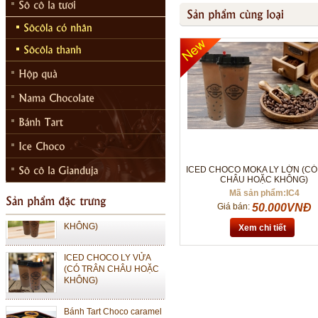
ICED CHOCO MOKA LY
LỚN (CÓ TRÂN CHÂU
HOẶC KHÔNG)
ICED CHOCO MOKA LY
VỪA (CÓ TRÂN CHÂU
HOẶC KHÔNG)
ICED CHOCO MOKA LY LỚN (CO
CHÂU HOẶC KHÔNG)
Mã sản phẩm:IC4
ICED CHOCO LY LỚN
(CÓ TRÂN CHÂU HOẶC
Giá bán:
50.000VNĐ
KHÔNG)
Xem chi tiết
ICED CHOCO LY VỬA
(CÓ TRÂN CHÂU HOẶC
KHÔNG)
Bánh Tart Choco caramel