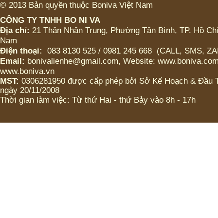
© 2013 Bản quyền thuộc Boniva Việt Nam
LỚN (CÓ TRÂN CHÂU
HOẶC KHÔNG)
CÔNG TY TNHH BO NI VA
Địa chỉ:
21 Thân Nhân Trung, Phường Tân Bình, TP. Hồ Chí
ICED CHOCO MOKA LY
Nam
VỪA (CÓ TRÂN CHÂU
Điện thoại:
083 8130 525 / 0981 245 668 (CALL, SMS, Z
HOẶC KHÔNG)
Email:
bonivalienhe@gmail.com, Website: www.boniva.com
www.boniva.vn
ICED CHOCO LY LỚN
(CÓ TRÂN CHÂU HOẶC
MST:
0306281950 được cấp phép bởi Sở Kế Hoạch & Đầu
KHÔNG)
ngày 20/11/2008
Thời gian làm việc: Từ thứ Hai - thứ Bảy vào 8h - 17h
ICED CHOCO LY VỬA
(CÓ TRÂN CHÂU HOẶC
KHÔNG)
Bánh Tart Choco caramel
Bánh Tart Choco
cappuchino