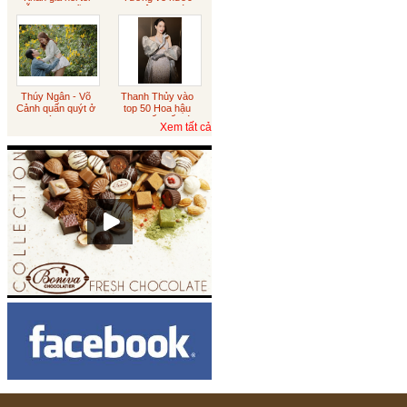
diễn sượng cũng
xin việc sau tám
đúng
năm du học
Australia
Sôcôla vỏ cam
Thúy Ngân - Võ
Thanh Thủy vào
Cảnh quấn quýt ở
top 50 Hoa hậu
Đà Lạt
đẹp nhất thế giới
Tết trung thu
Xem tất cả
Sôcôla Theo Yêu Cầu
Khách Hàng
Theo Yêu Cầu
Hạt sen
ICED CHOCO MOKA LY