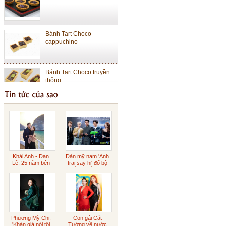
Bánh Tart Choco
cappuchino
Bánh Tart Choco truyền
thống
Bánh Cheese Tart Lớn
Bánh Cheese Tart Nhỏ
Khải Anh - Đan
Dàn mỹ nam 'Anh
Lê: 25 năm bên
trai say hi' đổ bộ
nhau ngọt ngào
buổi ra mắt phim
Sôcôla Gianduja
Phương Mỹ Chi:
Con gái Cát
Sôcôla rắc vàng
'Khán giả nói tôi
Tường về nước