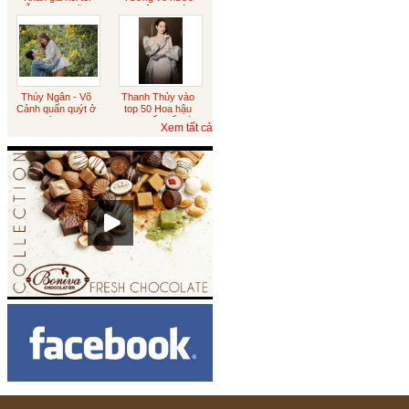
diễn sượng cũng
xin việc sau tám
đúng
năm du học
Australia
Sôcôla vỏ cam
Thúy Ngân - Võ
Thanh Thủy vào
Cảnh quấn quýt ở
top 50 Hoa hậu
Tết trung thu
Đà Lạt
đẹp nhất thế giới
Xem tất cả
Sôcôla Theo Yêu Cầu
Khách Hàng
Theo Yêu Cầu
Hạt sen
ICED CHOCO MOKA LY
LỚN (CÓ TRÂN CHÂU