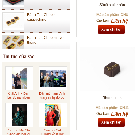
Sôcôla có nhân
Bánh Tart Choco
Mã sản phẩm:CN8
cappuchino
Giá bán:
Liên hệ
Xem chi tiết
Bánh Tart Choco truyền
thống
Bánh Cheese Tart Lớn
Bánh Cheese Tart Nhỏ
Khải Anh - Đan
Dàn mỹ nam 'Anh
Lê: 25 năm bên
trai say hi' đổ bộ
Rhum - nho
nhau ngọt ngào
buổi ra mắt phim
Sôcôla Gianduja
Mã sản phẩm:CN11
Giá bán:
Liên hệ
Xem chi tiết
Sôcôla rắc vàng
Phương Mỹ Chi:
Con gái Cát
'Khán giả nói tôi
Tường về nước