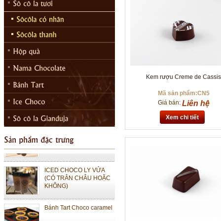
ICED CHOCO MOKA LY
LỚN (CÓ TRÂN CHÂU
HOẶC KHÔNG)
Kem rượu Creme de Cassi
ICED CHOCO MOKA LY
Mã sản phẩm:CN5
VỪA (CÓ TRÂN CHÂU
Giá bán:
Liên hệ
HOẶC KHÔNG)
Xem chi tiết
ICED CHOCO LY LỚN
(CÓ TRÂN CHÂU HOẶC
KHÔNG)
ICED CHOCO LY VỬA
(CÓ TRÂN CHÂU HOẶC
KHÔNG)
Bánh Tart Choco caramel