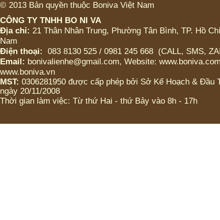
© 2013 Bản quyền thuộc Boniva Việt Nam
HOẶC KHÔNG)
CÔNG TY TNHH BO NI VA
ICED CHOCO MOKA LY
Địa chỉ:
21 Thân Nhân Trung, Phường Tân Bình, TP. Hồ Chí
VỪA (CÓ TRÂN CHÂU
Nam
HOẶC KHÔNG)
Điện thoại:
083 8130 525 / 0981 245 668 (CALL, SMS, Z
Email:
bonivalienhe@gmail.com, Website: www.boniva.com
ICED CHOCO LY LỚN
www.boniva.vn
(CÓ TRÂN CHÂU HOẶC
KHÔNG)
MST:
0306281950 được cấp phép bởi Sở Kế Hoạch & Đầu
ngày 20/11/2008
Thời gian làm việc: Từ thứ Hai - thứ Bảy vào 8h - 17h
ICED CHOCO LY VỬA
(CÓ TRÂN CHÂU HOẶC
KHÔNG)
Bánh Tart Choco caramel
Bánh Tart Choco
cappuchino
Bánh Tart Choco truyền