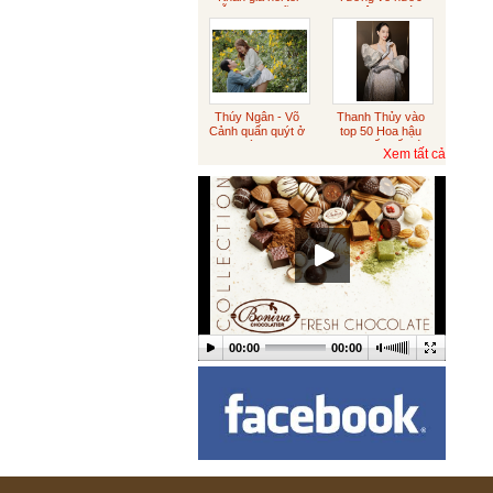
diễn sượng cũng
xin việc sau tám
đúng
năm du học
Australia
Sôcôla vỏ cam
Thúy Ngân - Võ
Thanh Thủy vào
Cảnh quấn quýt ở
top 50 Hoa hậu
Tết trung thu
Đà Lạt
đẹp nhất thế giới
Xem tất cả
Sôcôla Theo Yêu Cầu
Khách Hàng
Theo Yêu Cầu
00:00
00:00
Hạt sen
ICED CHOCO MOKA LY
LỚN (CÓ TRÂN CHÂU