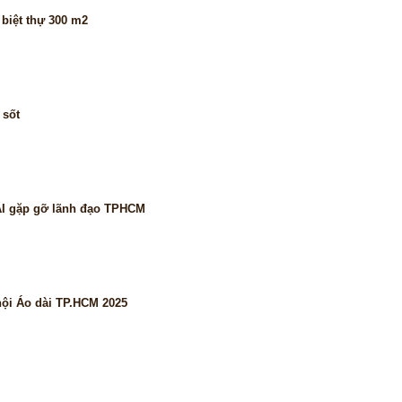
biệt thự 300 m2
 sốt
AI gặp gỡ lãnh đạo TPHCM
hội Áo dài TP.HCM 2025