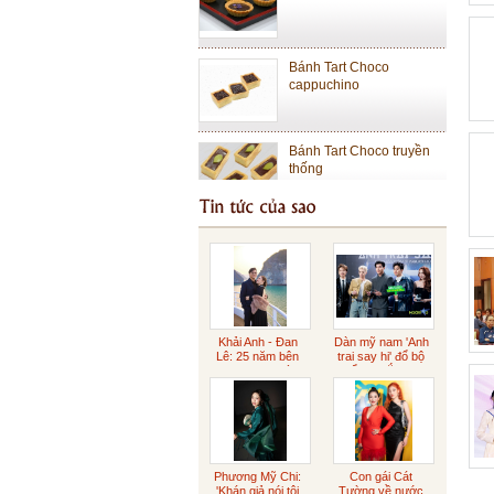
Bánh Tart Choco
cappuchino
Bánh Tart Choco truyền
thống
Bánh Cheese Tart Lớn
Bánh Cheese Tart Nhỏ
Khải Anh - Đan
Dàn mỹ nam 'Anh
Lê: 25 năm bên
trai say hi' đổ bộ
nhau ngọt ngào
buổi ra mắt phim
Sôcôla Gianduja
Sôcôla rắc vàng
Phương Mỹ Chi:
Con gái Cát
'Khán giả nói tôi
Tường về nước