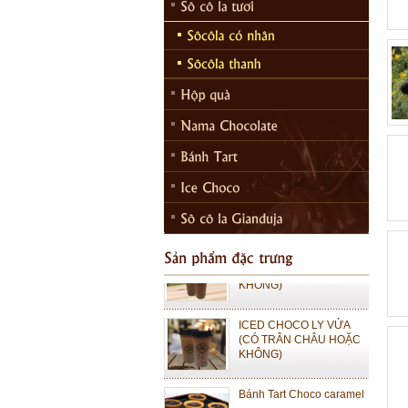
ICED CHOCO MOKA LY
LỚN (CÓ TRÂN CHÂU
HOẶC KHÔNG)
ICED CHOCO MOKA LY
VỪA (CÓ TRÂN CHÂU
HOẶC KHÔNG)
ICED CHOCO LY LỚN
(CÓ TRÂN CHÂU HOẶC
KHÔNG)
ICED CHOCO LY VỬA
(CÓ TRÂN CHÂU HOẶC
KHÔNG)
Bánh Tart Choco caramel