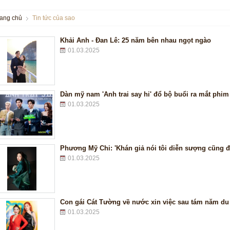
rang chủ
Tin tức của sao
Khải Anh - Đan Lê: 25 năm bên nhau ngọt ngào
01.03.2025
Dàn mỹ nam 'Anh trai say hi' đổ bộ buổi ra mắt phim
01.03.2025
Phương Mỹ Chi: 'Khán giả nói tôi diễn sượng cũng 
01.03.2025
Con gái Cát Tường về nước xin việc sau tám năm du 
01.03.2025