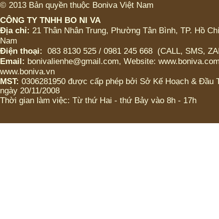
ICED CHOCO MOKA LY
© 2013 Bản quyền thuộc Boniva Việt Nam
LỚN (CÓ TRÂN CHÂU
HOẶC KHÔNG)
CÔNG TY TNHH BO NI VA
Địa chỉ:
21 Thân Nhân Trung, Phường Tân Bình, TP. Hồ Chí
ICED CHOCO MOKA LY
Nam
VỪA (CÓ TRÂN CHÂU
Điện thoại:
083 8130 525 / 0981 245 668 (CALL, SMS, Z
HOẶC KHÔNG)
Email:
bonivalienhe@gmail.com, Website: www.boniva.com
www.boniva.vn
ICED CHOCO LY LỚN
MST:
0306281950 được cấp phép bởi Sở Kế Hoạch & Đầu
(CÓ TRÂN CHÂU HOẶC
ngày 20/11/2008
KHÔNG)
Thời gian làm việc: Từ thứ Hai - thứ Bảy vào 8h - 17h
ICED CHOCO LY VỬA
(CÓ TRÂN CHÂU HOẶC
KHÔNG)
Bánh Tart Choco caramel
Bánh Tart Choco
cappuchino