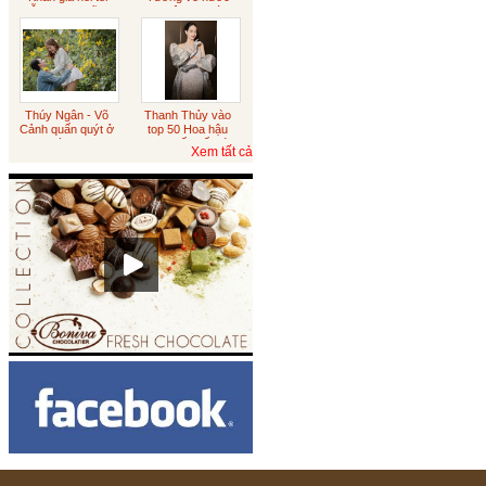
diễn sượng cũng
xin việc sau tám
đúng
năm du học
Australia
Sôcôla vỏ cam
Thúy Ngân - Võ
Thanh Thủy vào
Cảnh quấn quýt ở
top 50 Hoa hậu
Đà Lạt
đẹp nhất thế giới
Xem tất cả
Tết trung thu
Sôcôla Theo Yêu Cầu
Khách Hàng
Theo Yêu Cầu
Hạt sen