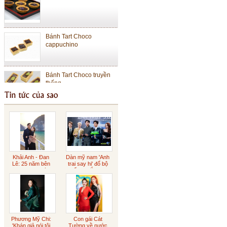
Bánh Tart Choco
cappuchino
Bánh Tart Choco truyền
thống
Bánh Cheese Tart Lớn
Bánh Cheese Tart Nhỏ
Khải Anh - Đan
Dàn mỹ nam 'Anh
Lê: 25 năm bên
trai say hi' đổ bộ
nhau ngọt ngào
buổi ra mắt phim
Sôcôla Gianduja
Phương Mỹ Chi:
Con gái Cát
Sôcôla rắc vàng
'Khán giả nói tôi
Tường về nước