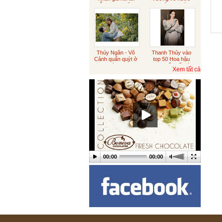
Sôcôla vỏ cam
diễn sượng cũng
xin việc sau tám
đúng
năm du học
Australia
Tết trung thu
Thúy Ngân - Võ
Thanh Thủy vào
Cảnh quấn quýt ở
top 50 Hoa hậu
Đà Lạt
đẹp nhất thế giới
Xem tất cả
Sôcôla Theo Yêu Cầu
Khách Hàng
Theo Yêu Cầu
Hạt sen
00:00
00:00
ICED CHOCO MOKA LY
LỚN (CÓ TRÂN CHÂU
HOẶC KHÔNG)