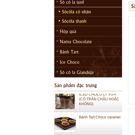
ICED CHOCO MOKA LY
LỚN (CÓ TRÂN CHÂU
HOẶC KHÔNG)
ICED CHOCO MOKA LY
VỪA (CÓ TRÂN CHÂU
HOẶC KHÔNG)
ICED CHOCO LY LỚN
(CÓ TRÂN CHÂU HOẶC
KHÔNG)
ICED CHOCO LY VỬA
(CÓ TRÂN CHÂU HOẶC
KHÔNG)
Bánh Tart Choco caramel
Bánh Tart Choco