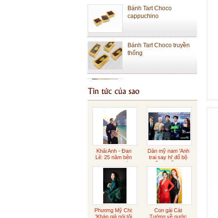
cappuchino
Bánh Tart Choco truyền
thống
Bánh Cheese Tart Lớn
Bánh Cheese Tart Nhỏ
Sôcôla Gianduja
Khải Anh - Đan
Dàn mỹ nam 'Anh
Lê: 25 năm bên
trai say hi' đổ bộ
nhau ngọt ngào
buổi ra mắt phim
Sôcôla rắc vàng
Phương Mỹ Chi:
Con gái Cát
'Khán giả nói tôi
Tường về nước